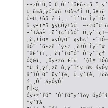
~•zÓ˚Ü˛ü Ü˛Ó˚ˆÏåÈö•zñ ï˛yˆ
Ü˛ü≈ã˛yÓ˚#ñ !Óò%ƒÍ Ü˛ü#≈ñ 
Ú~Ü˛!òö é˛í˛¸ ˆÌˆÏü ÎyˆÏÓ
ã˛y£Ï#ñ §yÇÓy!òÜ˛ ~•zÓ˚Ü˛ü
•ˆÏãåÈ !öˆÏçˆÏòÓ˚ Ü˛yˆÏçÏ–
˛õ,!ÌÓ# xyÓyÓ˚ ¢yhsˇ •ˆÏÓ–
âÓ˚ ˆö•zñ ˆ§•z ˛õ!Ó˚ÎyÎ˚# 
ˆåÈˆÏí˛¸ ò)ˆÏÓ˚Ó˚ Ó˚yˆÏçƒ 
Ó◊&ï˛ ˛õy•zö £Ï¤˛ ˆ◊î# !Óû
°Ü˛í˛yí˛zö û˛yˆÏ°y ü® áyÓy
âˆÏÓ˚Ó˚ üyˆÏé˛ Ü˛yˆÏê˛ !òö
í˛¸Ó˚ áyÓyÓ˚
ﬂ∫≤¿
Óy•zˆÏÓ˚ ˆÓˆÏÓ˚yˆÏöy ÓyÓ˚î
°yˆÏà