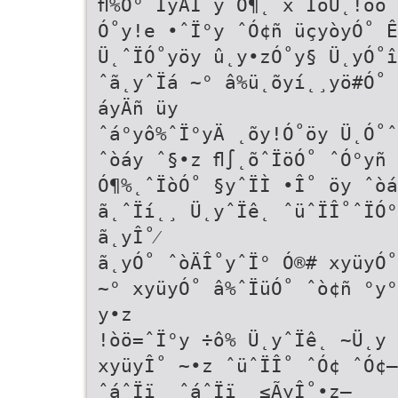
ﬂ%Ò° ÎyÄÎ˚y Ó¶˛ xˆÏöÜ˛!òö 
Ó˚y!e •ˆÏ°y ˆÓ¢ñ üçyòyÓ˚ Ê
Ü˛ˆÏÓ˚yöy û˛y•zÓ˚y§ Ü˛yÓ˚
ˆã˛yˆÏá ~° â%ü˛õyí˛¸yö#Ó˚ 
áyÄñ üy
ˆá°yô%ˆÏ°yÄ ˛õy!Ó˚öy Ü˛Ó˚ˆ
ˆòáy ˆ§•z ﬂ∫˛õˆÏöÓ˚ ˆÓ°yñ 
Ó¶%˛ˆÏòÓ˚ §yˆÏÌ •Î˚ öy ˆòá
ã˛ˆÏí˛¸ Ü˛yˆÏê˛ ˆüˆÏÎ˚ˆÏÓ°
ã˛yÎ˚⁄
ã˛yÓ˚ ˆòÄÎ˚yˆÏ° Ó®# xyüyÓ˚
~° xyüyÓ˚ â%ˆÏüÓ˚ ˆò¢ñ °y°
y•z
!òö=ˆÏ°y ÷ô% Ü˛yˆÏê˛ ~Ü˛y 
xyüyÎ˚ ~•z ˆüˆÏÎ˚ ˆÓ¢ ˆÓ¢–
ˆáˆÏï˛ ˆáˆÏï˛ ≤ÃyÎ˚•z–