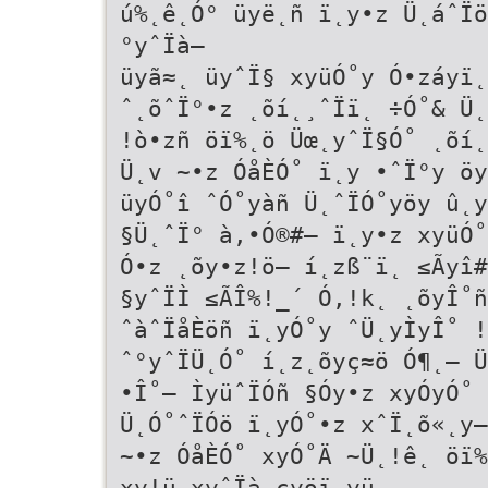
ú%˛ê˛Ó° üyë˛ñ ï˛y•z Ü˛áˆÏö
°yˆÏà–
üyã≈˛ üyˆÏ§ xyüÓ˚y Ó•záyï˛
ˆ˛õˆÏ°•z ˛õí˛¸ˆÏï˛ ÷Ó˚& Ü˛
!ò•zñ öï%˛ö Üœ˛yˆÏ§Ó˚ ˛õí˛
Ü˛v ~•z ÓåÈÓ˚ ï˛y •ˆÏ°y öy
üyÓ˚î ˆÓ˚yàñ Ü˛ˆÏÓ˚yöy û˛y
§Ü˛ˆÏ° à,•Ó®#– ï˛y•z xyüÓ˚
Ó•z ˛õy•z!ö– í˛zß¨ï˛ ≤Ãyî#
§yˆÏÌ ≤ÃÎ%!_´ Ó,!k˛ ˛õyÎ˚ñ
ˆàˆÏåÈöñ ï˛yÓ˚y ˆÜ˛yÌyÎ˚ !
ˆ°yˆÏÜ˛Ó˚ í˛z˛õyç≈ö Ó¶˛– Ü
•Î˚– ÌyüˆÏÓñ §Óy•z xyÓyÓ˚ 
Ü˛Ó˚ˆÏÓö ï˛yÓ˚•z xˆÏ˛õ«˛y–
~•z ÓåÈÓ˚ xyÓ˚Ä ~Ü˛!ê˛ öï%
xy!ü xyˆÏà çyöï˛yü