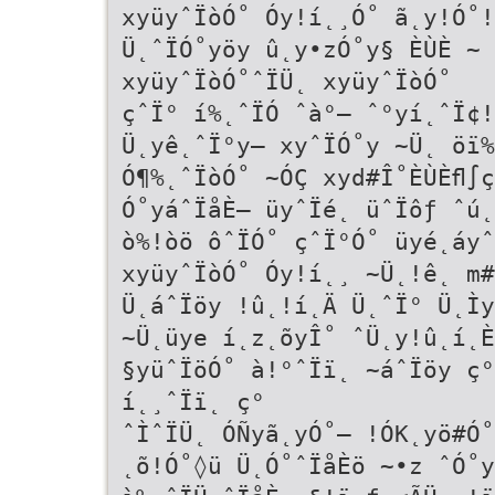
xyüyˆÏòÓ˚ Óy!í˛¸Ó˚ ã˛y!Ó˚!
Ü˛ˆÏÓ˚yöy û˛y•zÓ˚y§ ÈÙÈ ~ 
xyüyˆÏòÓ˚ˆÏÜ˛ xyüyˆÏòÓ˚
çˆÏ° í%˛ˆÏÓ ˆà°– ˆ°yí˛ˆÏ¢!
Ü˛yê˛ˆÏ°y– xyˆÏÓ˚y ~Ü˛ öï%
Ó¶%˛ˆÏòÓ˚ ~ÓÇ xyd#Î˚ÈÙÈﬂ∫
Ó˚yáˆÏåÈ– üyˆÏé˛ üˆÏôƒ ˆú˛
ò%!òö ôˆÏÓ˚ çˆÏ°Ó˚ üyé˛áy
xyüyˆÏòÓ˚ Óy!í˛¸ ~Ü˛!ê˛ m#
Ü˛áˆÏöy !û˛!í˛Ä Ü˛ˆÏ° Ü˛Ìy
~Ü˛üye í˛z˛õyÎ˚ ˆÜ˛y!û˛í˛È
§yüˆÏöÓ˚ à!°ˆÏï˛ ~áˆÏöy ç°
í˛¸ˆÏï˛ ç°
ˆÌˆÏÜ˛ ÓÑyã˛yÓ˚– !ÓK˛yö#Ó˚
˛õ!Ó˚◊ü Ü˛Ó˚ˆÏåÈö ~•z ˆÓ˚y