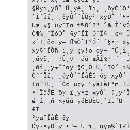
§Ñyï˛yÓ˚ Ü˛yê˛ˆÏï˛ ˛õyÓ˚Óñ
ˆÎˆÏï˛ ˛õyÓ˚ˆÏÓyñ xyÓ˚ ˆ§•
Üœ˛y§ üyˆÏö ﬂ%ÒˆÏ° ˆã˛Î˚y
Ó¶%˛ˆÏòÓ˚ §yˆÏÌ ÓˆÏ§ !¢«˛
xˆÏ˛õ«˛y– ﬂ%ÒˆÏ°Ó˚ ˆ§•z xy
xy§ˆÏÓñ ï˛y çy!ö öy– ˆÜ˛í˛
˛õyë˛– !Ü˛v ~áö ≤ÃÎ%!_´ ~Ó
˛õí˛¸y÷ˆÏöy §Ω˛Ó Ü˛ˆÏÓ˚ ï%
Ó°ˆÏï˛ ˛õyÓ˚ˆÏåÈö öy xyÓ˚ 
!òˆÏÜ˛ ˆÓ¢ üçy °yà!åÈ°ñ !Ü
•ˆÏãåÈ öy ï˛y•z xyÓ˚ û˛yˆÏ
é˛í˛¸ñ xyüú˛yöÈÙÈÜ˛ˆÏÎ˚Ü˛ 
£Ï
°yàˆÏåÈ öy–
Óy›•yÓ˚y •°– Ü˛ï˛ üyö%ˆÏ£