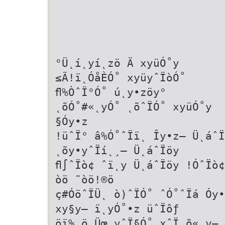
°Ü˛í˛yí˛zö Ä xyüÓ˚y
≤Ã!ï˛ÓåÈÓ˚ xyüyˆÏòÓ˚
ﬂ%ÒˆÏ°Ó˚ ú˛y•zöy°
˛õÓ˚#«˛yÓ˚ ˛õˆÏÓ˚ xyüÓ˚y
§Óy•z
!üˆÏ° â%Ó˚ˆÏï˛ Îy•z– Ü˛áˆÏ
˛õy•yˆÏí˛¸– Ü˛áˆÏöy
ﬂ∫ˆÏò¢ ˆï˛y Ü˛áˆÏöy !ÓˆÏò¢
òö ˜òö!®ö
ç#ÓöˆÏÜ˛ ò)ˆÏÓ˚ ˆÓ˚ˆÏá Óy•
xy§y– ï˛yÓ˚•z üˆÏôƒ
öï%˛ö Üœ˛yˆÏ§Ó˚ xˆÏ˛õ«˛y–