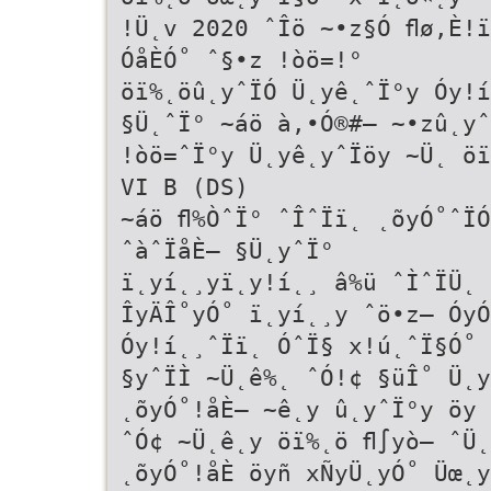
!Ü˛v 2020 ˆÎö ~•z§Ó ﬂø,È!ï
ÓåÈÓ˚ ˆ§•z !òö=!°
öï%˛öû˛yˆÏÓ Ü˛yê˛ˆÏ°y Óy!í
§Ü˛ˆÏ° ~áö à,•Ó®#– ~•zû˛yˆ
!òö=ˆÏ°y Ü˛yê˛yˆÏöy ~Ü˛ öï
VI B (DS)
~áö ﬂ%ÒˆÏ° ˆÎˆÏï˛ ˛õyÓ˚ˆÏÓ
ˆàˆÏåÈ– §Ü˛yˆÏ°
ï˛yí˛¸yï˛y!í˛¸ â%ü ˆÌˆÏÜ˛ 
ÎyÄÎ˚yÓ˚ ï˛yí˛¸y ˆö•z– ÓyÓ
Óy!í˛¸ˆÏï˛ ÓˆÏ§ x!ú˛ˆÏ§Ó˚ 
§yˆÏÌ ~Ü˛ê%˛ ˆÓ!¢ §üÎ˚ Ü˛y
˛õyÓ˚!åÈ– ~ê˛y û˛yˆÏ°y öy 
ˆÓ¢ ~Ü˛ê˛y öï%˛ö ﬂ∫yò– ˆÜ˛
˛õyÓ˚!åÈ öyñ xÑyÜ˛yÓ˚ Üœ˛y