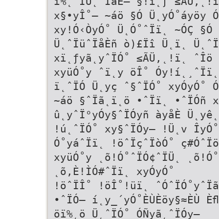
ì%˛ˆÏÜ˛ˆÏåÈ– §!ï˛ƒ ≤ÃÜ,˛!ï
x§•yÎ˚– ~áö §Ó Ü˛yÓ˚áyöy Ó
xy!Ó‹ÒyÓ˚ Ü˛Ó˚ˆÏï˛ ~ÓÇ §Ó 
Ü˛ˆÏüˆÏåÈñ ò)£Ïî Ü˛ï˛ Ü˛ˆÏ
xï˛ƒyã˛yˆÏÓ˚ ≤ÃÜ,˛!ï˛ ˆÎö 
xyüÓ˚y ˆï˛y öÎ˚ Óy!í˛¸ˆÏï˛
ï˛ˆÏÓ Ü˛yç ˆ§ˆÏÓ˚ xyÓyÓ˚ Ó
~áö §ˆÏã˛ï˛ö •ˆÏï˛ •ˆÏÓñ x
û˛yˆÏ°yÓy§ˆÏÓyñ àyåÈ Ü˛yê˛
!ú˛ˆÏÓ˚ xy§ˆÏÓy– !Ü˛v ÎyÓ˚
Ó˚yáˆÏï˛ !öˆÏçˆÏòÓ˚ ç#ÓˆÏö
xyüÓ˚y ˛õ!Ó˚ˆÏÓ¢ˆÏÜ˛ ˛õ!Ó˚
˛õ,È!ÌÓ#ˆÏï˛ xyÓyÓ˚
!öˆÏÎ˚ !öÎ˚!üï˛ ˆÓˆÏÓ˚yˆÏã
•ˆÏÓ– í˛y_´yÓ˚ÈÙÈöy§≈ÈÙ Èﬂ
öï%˛ö Ü˛ˆÏÓ˚ ÓÑyã˛ˆÏÓy–