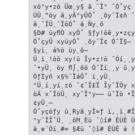
xö°y•zö Üœ˛y§ ã˛ˆÏ° ˆÓ˚yç 
ÚÜ˛“öy ã˛yÄ°yÛÓ˚ ˛õyˆÏ¢ñ ˆ
ã˛ˆÏÜ˛ˆÏöÓ˚ ã˛Ñy˛õ
§D# üyﬂÒ xyÓ˚ §ƒy!öê˛y•zçy
Ó˚çyÛ xyüyÓ˚ ˛õyˆÏ¢ ÓˆÏ§– 
§yï˛ á%ö üy˛õ–
Ü˛ï˛!òö xy!ü Îy•z!ö ˆÓí˛¸y
ˆ•yÜ˛ öy ﬂ∫˛õö ÓˆÏí˛¸y û˛y
ÓƒÌyñ x§%ˆÏáÓ˚ í˛yÜ˛
°Ü˛í˛yí˛zö ˆ¢ˆÏ£Ï ÎyˆÏÓy x
òÄ xˆÏöÜ˛ xyˆÏ°y–– üˆÏö •Î
¢yÜ˛–
Ó˚yçöƒy û˛Ryã˛yÎ≈ƒ ï,˛ï˛#Î
°yˆÏÎ˚Ü˛ ˛õM˛Èü ˆ◊î# ÈÙÈ Ü
ã˛e´Óï˛#≈ §Æü ˆ◊î# ÈÙÈ á 